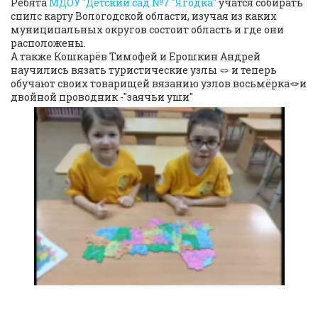
Ребята
МДОУ "Детский сад №7 "Ягодка"
учатся собирать
спилс карту Вологодской области, изучая из каких
муниципальных округов состоит область и где они
расположены.
А также Кошкарёв Тимофей и Ерошкин Андрей
научились вязать туристические узлы 🪢 и теперь
обучают своих товарищей вязанию узлов восьмёрка🪢и
двойной проводник -"заячьи уши"