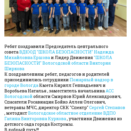
Ребят поздравили Председатель центрального
совета
ВДЮОД "ШКОЛА БЕЗОПАСНОСТИ"
Надежда
Михайловна Ершова
и Лидер Движения
"ШКОЛА
БЕЗОПАСНОСТИ" Вологодской области
Виктория
Ширкова
К поздравлениям ребят, педагогов и родителей
присоединились сотрудники
Пожарный надзор в
городе Вологда
Кмета Кирилл Геннадьевич и
Воробьева Наталья , заместитель начальника
АСС
Вологодской
области Смирнов Юрий Александрович,
Спасатели Росавиация Бойко Аллен Олегович,
ветераны МЧС, директор СКК "Спектр"
Сергей Степанов
, методист
Вологодское областное отделение ВДПО
Галина Викторовна Куркова
, участники Движения из
детского сада города Костромы.
В добрый путь!!!