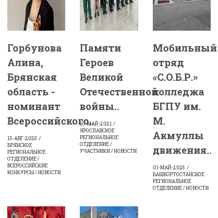
Горбунова
Памяти
Мобильный
Алина,
Героев
отряд
Брянская
Великой
«С.О.Б.Р.»
область -
Отечественной
колледжа
номинант
войны..
БГПУ им.
Всероссийского..
М.
10-МАЙ-2021
ЯРОСЛАВСКОЕ
Акмуллы
РЕГИОНАЛЬНОЕ
13-АВГ-2025
ОТДЕЛЕНИЕ /
БРЯНСКОЕ
движения..
УЧАСТНИКИ / НОВОСТИ
РЕГИОНАЛЬНОЕ
ОТДЕЛЕНИЕ /
ВСЕРОССИЙСКИЕ
01-МАЙ-2025
КОНКУРСЫ / НОВОСТИ
БАШКОРТОСТАНСКОЕ
РЕГИОНАЛЬНОЕ
ОТДЕЛЕНИЕ / НОВОСТИ