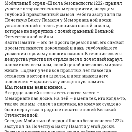
Мобильный отряд «Школа безопасности 1222» принял
участие в торжественном мероприятии, несущем
глубокий нравственный смысл. Ребята заступили на
Почетную Вахту Памяти у Мемориальной доски,
установленной в честь учеников нашей школы,
которые не вернулись с полей сражений Великой
Отечественной войны.
Вахта Памяти — это не просто церемониал, это символ
преемственности поколений и дань глубочайшего
уважения героизму павших воинов. В течение своего
дежурства участники отряда несли почетный караул,
напоминая всем нам, какой ценой досталась мирная
жизнь. Подвиг учеников прошлых лет навсегда
останется в истории школы, и долг нынешнего
поколения — хранить эту священную память.
Мы помним ваши имена...
В сердце нашей школы есть святое место —
Мемориальная доска. На ней — имена тех, кто когда-то,
так же как мы, сидел за партами, но кому не суждено
было вернуться в родные пенаты с полей Великой
Отечественной.
Сегодня Мобильный отряд «Школа безопасности 1222»
заступил на Почетную Вахту Памяти у этой доски.
Застыв в почетном карауле, наши ребята не просто