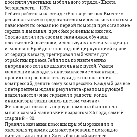
посетили участники мобильного отряда «Школа
безопасности – 1391».
Ребята работали на стенде «Башкортостан». Вместе с
региональными представителями делились опытом и
навыками по оказанию первой помощи при остановке
сердца и дыхания, при обморожении и ожогах.
Охотно делились своими знаниями, обучали
посетителей выставки, используя манекен младенца
и манекен Брайден с наглядной циркуляцией крови
от сердца к мозгу, тренировочный жилет для
отработки приема Гейнлиха по извлечению
инородного тела из дыхательных путей. Учили
желающих находить анатомические ориентиры,
правильно располагать руки для выполнения
компрессий, делать саму компрессию. Каждый раз все
с нетерпением ждали результата «реанимирующей
деятельности» и не скрывали радости, когда
индикаторы зажигались цветом «жизни».
Желающих «оказать первую помощь» было очень
много: самый маленький возрастом 3,5 года, самый
старший – 80.
Правила оказания помощи при обморожении и
ожоговых травмах демонстрировали с помощью
виртуальных очков. Здесь больший интерес