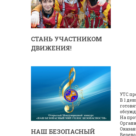
СТАНЬ УЧАСТНИКОМ
ДВИЖЕНИЯ!
УТС пр
В 1 де
готовя
обсужд
На про
Органи
Оказан
НАШ БЕЗОПАСНЫЙ
Верево