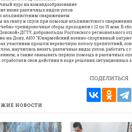
чный курс на командообразование
ие вязке различных видов узлов
 с альпинистским снаряжением
 на скалу и спуск при помощи альпинистского снаряжени
учебно-тренировочные сборы проходили с 12 по 15 мая. В с
Донской» ДГТУ, добровольцы Ростовского регионального 
ова-на-Дону, АНО "Юнармейский военно-спортивный патрио
рах участники прошли веревочную полосу препятствий, осв
ллею, научились вязать различные виды узлов, работать 
ением, а также оказывать первую помощь в различных опа
и отработали свои действия в ходе решения ситуационных 
ПОДЕЛИТЬСЯ
ЖИЕ НОВОСТИ