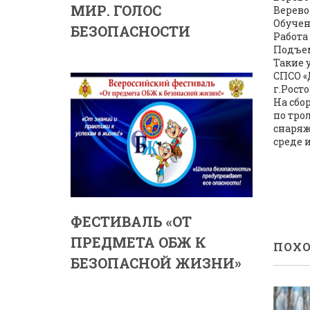
МИР. ГОЛОС
Верево
Обучен
БЕЗОПАСНОСТИ
Работа
Подъем
Такие 
СПСО «
г.Рост
На сбо
по тро
снаряж
среде 
ФЕСТИВАЛЬ «ОТ
ПРЕДМЕТА ОБЖ К
ПОХО
БЕЗОПАСНОЙ ЖИЗНИ»