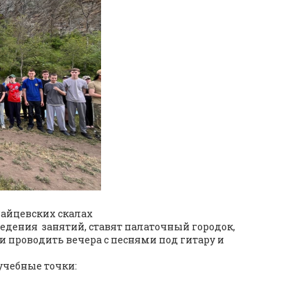
Зайцевских скалах
едения занятий, ставят палаточный городок,
и проводить вечера с песнями под гитару и
учебные точки: