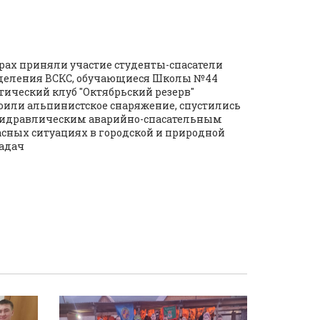
я
борах приняли участие студенты-спасатели
отделения ВСКС, обучающиеся Школы №44
тический клуб "Октябрьский резерв"
оили альпинистское снаряжение, спустились
с гидравлическим аварийно-спасательным
сных ситуациях в городской и природной
задач