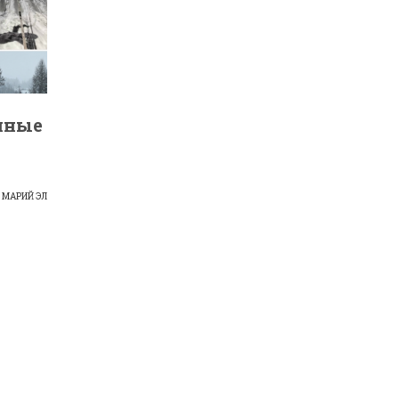
чные
 МАРИЙ ЭЛ