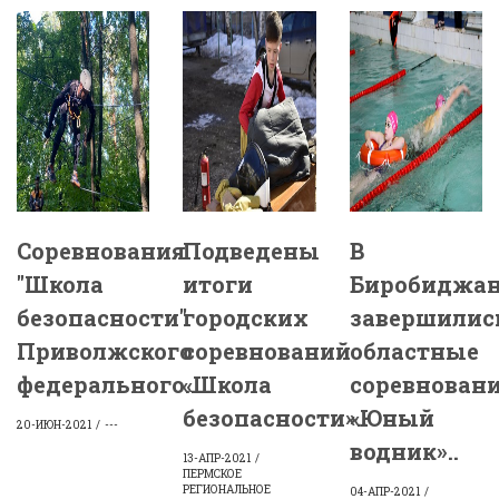
Соревнования
Подведены
В
"Школа
итоги
Биробиджа
безопасности"
городских
завершилис
Приволжского
соревнований
областные
федерального..
«Школа
соревнован
безопасности»..
«Юный
20-ИЮН-2021
---
водник»..
13-АПР-2021
ПЕРМСКОЕ
РЕГИОНАЛЬНОЕ
04-АПР-2021