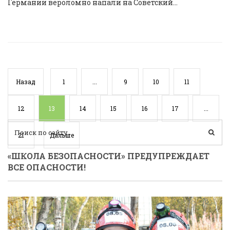
Германии вероломно напали на Советский...
Назад
1
...
9
10
11
12
13
14
15
16
17
...
21
Дальше
«ШКОЛА БЕЗОПАСНОСТИ» ПРЕДУПРЕЖДАЕТ
ВСЕ ОПАСНОСТИ!