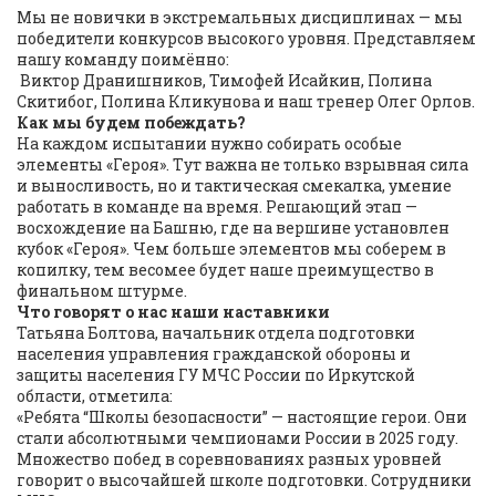
Мы не новички в экстремальных дисциплинах — мы
победители конкурсов высокого уровня. Представляем
нашу команду поимённо:
Виктор Дранишников, Тимофей Исайкин, Полина
Скитибог, Полина Кликунова и наш тренер Олег Орлов.
Как мы будем побеждать?
На каждом испытании нужно собирать особые
элементы «Героя». Тут важна не только взрывная сила
и выносливость, но и тактическая смекалка, умение
работать в команде на время. Решающий этап —
восхождение на Башню, где на вершине установлен
кубок «Героя». Чем больше элементов мы соберем в
копилку, тем весомее будет наше преимущество в
финальном штурме.
Что говорят о нас наши наставники
Татьяна Болтова, начальник отдела подготовки
населения управления гражданской обороны и
защиты населения ГУ МЧС России по Иркутской
области, отметила:
«Ребята “Школы безопасности” — настоящие герои. Они
стали абсолютными чемпионами России в 2025 году.
Множество побед в соревнованиях разных уровней
говорит о высочайшей школе подготовки. Сотрудники