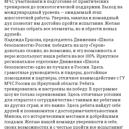
МЧС участвовали в подготовке от практических
тренировок до психологической поддержки. Выход на
международный уровень — ожидаемый этап
многолетней работы. Уверена, закалка и командный
дух позволят им достойно пройти испытания. Желаю
не только собрать все элементы, но и обрести новых
друзей».
Надежда Ершова, председатель Движения «Школа
безопасности» России: победить на шоу «Герои»
довольно сложно, но возможно, и эту возможность я
верю используют наши ребята на все 100%. Иркутское
региональное отделение Движения «Школа
безопасности» одно из лучших в России. Здесь
грамотные руководитель и лидеры, достойные
помощники и партнёры, отличное взаимодействие с ГУ
МЧС России по Иркутской области. Ребята
тренировались и настроены на победу. В программе
шоу не только соревнования. Здесь отличные условия
для открытого сотрудничества с такими же ребятами
из других стран, и это важно. Здесь ребята найдут себе
друзей и познакомятся с достопримечательностями
Минска, его историческими местами и добрейшими
людьми. Желаю нашей команде уверенности в себе,
своих возможностях и с честью пройти все испытания!