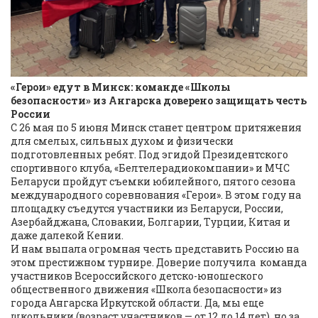
«Герои» едут в Минск: команде «Школы
безопасности» из Ангарска доверено защищать честь
России
С 26 мая по 5 июня Минск станет центром притяжения
для смелых, сильных духом и физически
подготовленных ребят. Под эгидой Президентского
спортивного клуба, «Белтелерадиокомпании» и МЧС
Беларуси пройдут съемки юбилейного, пятого сезона
международного соревнования «Герои». В этом году на
площадку съедутся участники из Беларуси, России,
Азербайджана, Словакии, Болгарии, Турции, Китая и
даже далекой Кении.
И нам выпала огромная честь представить Россию на
этом престижном турнире. Доверие получила команда
участников Всероссийского детско-юношеского
общественного движения «Школа безопасности» из
города Ангарска Иркутской области. Да, мы еще
школьники (возраст участников — от 12 до 14 лет), но за