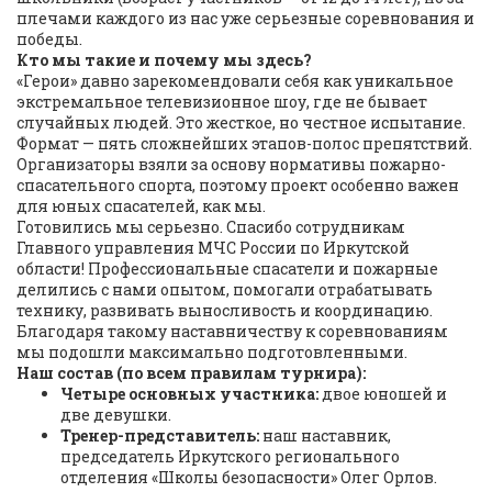
плечами каждого из нас уже серьезные соревнования и
победы.
Кто мы такие и почему мы здесь?
«Герои» давно зарекомендовали себя как уникальное
экстремальное телевизионное шоу, где не бывает
случайных людей. Это жесткое, но честное испытание.
Формат — пять сложнейших этапов-полос препятствий.
Организаторы взяли за основу нормативы пожарно-
спасательного спорта, поэтому проект особенно важен
для юных спасателей, как мы.
Готовились мы серьезно. Спасибо сотрудникам
Главного управления МЧС России по Иркутской
области! Профессиональные спасатели и пожарные
делились с нами опытом, помогали отрабатывать
технику, развивать выносливость и координацию.
Благодаря такому наставничеству к соревнованиям
мы подошли максимально подготовленными.
Наш состав (по всем правилам турнира):
Четыре основных участника:
двое юношей и
две девушки.
Тренер-представитель:
наш наставник,
председатель Иркутского регионального
отделения «Школы безопасности» Олег Орлов.