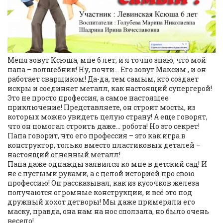
Меня зовут Ксюша, мне 6 лет, и я точно знаю, что мой
папа – волшебник! Ну, почти… Его зовут Максим , и он
работает сварщиком! Да-да, тем самым, кто создает
искры и соединяет металл, как настоящий супергерой!
Это не просто профессия, а самое настоящее
приключение! Представляете, он строит мосты, из
которых можно увидеть целую страну! А еще говорят,
что он помогал строить даже… робота! Но это секрет!
Папа говорит, что его профессия – это как игра в
конструктор, только вместо пластиковых деталей –
настоящий огненный металл!
Папа даже однажды заявился ко мне в детский сад! И
не с пустыми руками, а с целой историей про свою
профессию! Он рассказывал, как из кусочков железа
получаются огромные конструкции, и всё это под
дружный хохот детворы! Мы даже примеряли его
маску, правда, она нам на нос сползала, но было очень
весело!