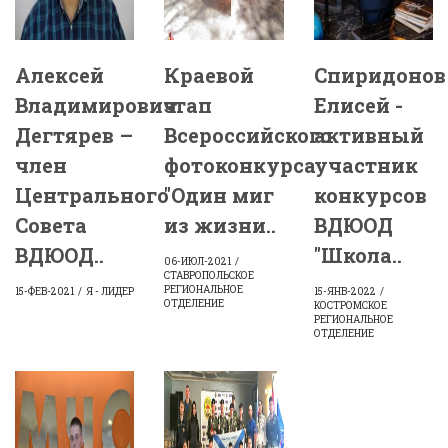
Алексей
Краевой
Спиридонов
Владимирович
этап
Елисей -
Дегтярев –
Всероссийского
активный
член
фотоконкурса
участник
Центрального
"Один миг
конкурсов
Совета
из жизни..
ВДЮОД
ВДЮОД..
"Школа..
06-ИЮЛ-2021
СТАВРОПОЛЬСКОЕ
РЕГИОНАЛЬНОЕ
15-ФЕВ-2021
Я - ЛИДЕР
15-ЯНВ-2022
ОТДЕЛЕНИЕ
КОСТРОМСКОЕ
РЕГИОНАЛЬНОЕ
ОТДЕЛЕНИЕ