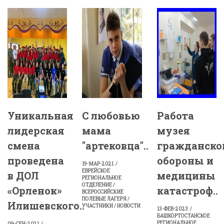
Уникальная
С любовью
Работа
лидерская
мама
музея
смена
"артековца"..
гражданско
проведена
обороны и
19-МАР-2021
ЕВРЕЙСКОЕ
в ДОЛ
медицины
РЕГИОНАЛЬНОЕ
ОТДЕЛЕНИЕ /
«Орленок»
катастроф..
ВСЕРОССИЙСКИЕ
ПОЛЕВЫЕ ЛАГЕРЯ /
Илишевского..
УЧАСТНИКИ / НОВОСТИ
13-ФЕВ-2023
БАШКОРТОСТАНСКОЕ
РЕГИОНАЛЬНОЕ
09-СЕН-2021