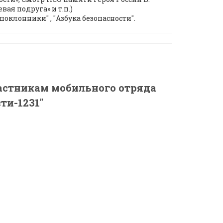
вая подруга» и т.п.)
 поклонники" , "Азбука безопасности".
астникам мобильного отряда
ти-1231"