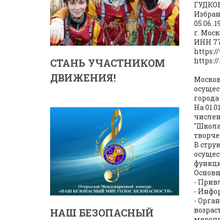
ГУДКОВ
Избран
05.06..1
г. Мос
ИНН 773
https:
https:/
СТАНЬ УЧАСТНИКОМ
ДВИЖЕНИЯ!
Москов
осущес
города
На 01.
числен
"Школа
творче
В стру
осущес
функци
Основн
- Прив
- Инфо
- Орга
возрас
НАШ БЕЗОПАСНЫЙ
меропр