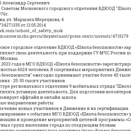
 Александр Сергеевич
 Советом Московского городского отделения ВДЮОД "Школа 
976г.
ква, ул. Маршала Мерецкова, 4
4271335 от 13.05.2014
//vk.com/school_of_safety_msk
/moscow.mchs.gov.ru/deyatelnost/press-centr/novosti/4715179
ское городское отделение ВДЮОД «Школа безопасности» заре
твляет свою деятельность при поддержке ГУ МЧС России по
 Москвы.
01.2023 года в МГО ВДЮОД «Школа безопасности» зарегистри
ностью 6024 человека. В спортивных мероприятиях Движения
 безопасности" ежегодно принимают участие более 45 тыся
ских - 25-30 тысяч участников.
ктуре регионального отделения 9 мобильных отряда "Школа
твлять уставную деятельность. Для подготовки волонтеро
онирует оффлайн и онлайн-школа.
ые направления работы:
лечение новых участников в Движение и их сертификация.
рмирование о событиях МГО ВДЮОД «Школа безопасности» у
низация и проведение мероприятий целевой программы «Со
тных групп населения города по следующим блокам:
иятия соревновательного характера (игра «Колесо безопасно