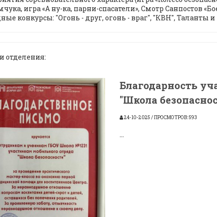
ука, игра «А ну-ка, парни-спасатели», Смотр Санпостов «Бое
ые конкурсы: "Огонь - друг, огонь - враг", "КВН", Таланты и
и отделения:
Благодарность уч
"Школа безопаснос
24-10-2025 / ПРОСМОТРОВ: 593
...