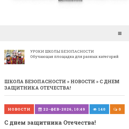
Откр
мен
КОРРЕСПОНДЕНЦИЯ РЕГИОНАЛЬНЫМ
ОТДЕЛЕНИЯМ
ШКОЛА БЕЗОПАСНОСТИ
»
НОВОСТИ
» С ДНЕМ
ЗАЩИТНИКА ОТЕЧЕСТВА!
НОВОСТИ
22-ФЕВ-2026, 10:49
140
0
С днем защитника Отечества!